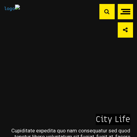
City Life
Cupiditate expedita quo nam consequatur sed quod
tenetur libero voluptatum sit fugiat, fugit at, facere